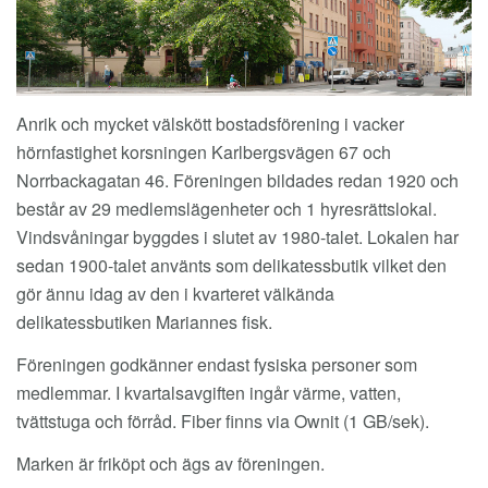
Anrik och mycket välskött bostadsförening i vacker
hörnfastighet korsningen Karlbergsvägen 67 och
Norrbackagatan 46. Föreningen bildades redan 1920 och
består av 29 medlemslägenheter och 1 hyresrättslokal.
Vindsvåningar byggdes i slutet av 1980-talet. Lokalen har
sedan 1900-talet använts som delikatessbutik vilket den
gör ännu idag av den i kvarteret välkända
delikatessbutiken Mariannes fisk.
Föreningen godkänner endast fysiska personer som
medlemmar. I kvartalsavgiften ingår värme, vatten,
tvättstuga och förråd. Fiber finns via Ownit (1 GB/sek).
Marken är friköpt och ägs av föreningen.